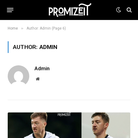
»
Home
Author: Admin (Page 6)
AUTHOR:
ADMIN
Admin
Website